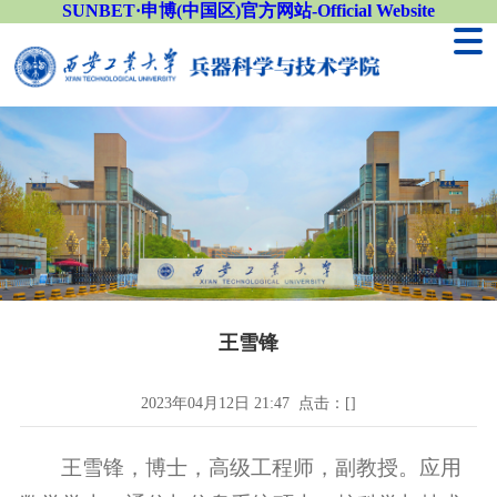
SUNBET·申博(中国区)官方网站-Official Website
王雪锋
2023年04月12日 21:47 点击：[
]
王雪锋，博士，高级工程师，副教授。应用