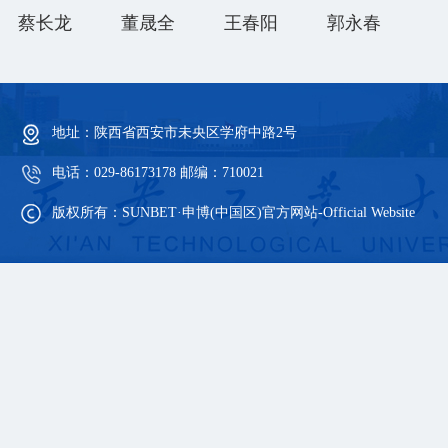
蔡长龙
董晟全
王春阳
郭永春
地址：陕西省西安市未央区学府中路2号
电话：029-86173178 邮编：710021
版权所有：SUNBET·申博(中国区)官方网站-Official Website