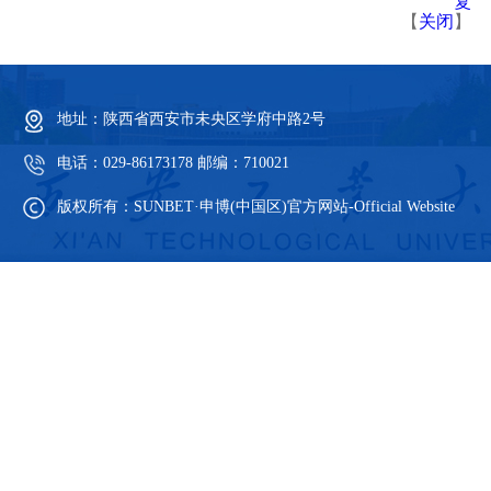
复
【
关闭
】
地址：陕西省西安市未央区学府中路2号
电话：029-86173178 邮编：710021
版权所有：SUNBET·申博(中国区)官方网站-Official Website