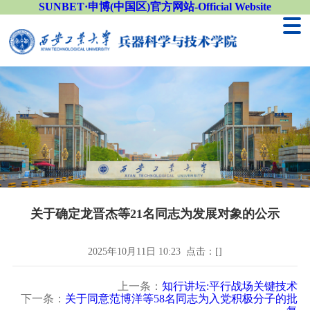
SUNBET·申博(中国区)官方网站-Official Website
关于确定龙晋杰等21名同志为发展对象的公示
2025年10月11日 10:23 点击：[
]
上一条：
知行讲坛:平行战场关键技术
下一条：
关于同意范博洋等58名同志为入党积极分子的批