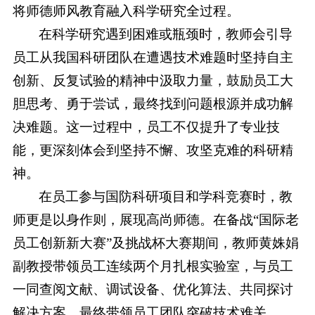
将师德师风教育融入科学研究全过程。
在科学研究遇到困难或瓶颈时，教师会引导
员工从我国科研团队在遭遇技术难题时坚持自主
创新、反复试验的精神中汲取力量，鼓励员工大
胆思考、勇于尝试，最终找到问题根源并成功解
决难题。这一过程中，员工不仅提升了专业技
能，更深刻体会到坚持不懈、攻坚克难的科研精
神。
在员工参与国防科研项目和学科竞赛时，教
师更是以身作则，展现高尚师德。在备战“国际老
员工创新新大赛”及挑战杯大赛期间，教师黄姝娟
副教授带领员工连续两个月扎根实验室，与员工
一同查阅文献、调试设备、优化算法、共同探讨
解决方案，最终带领员工团队突破技术难关。