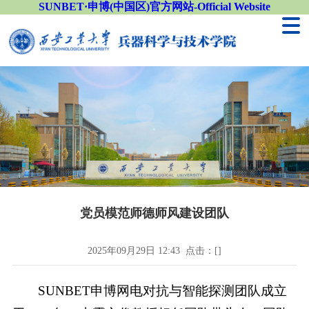
SUNBET·申博(中国区)官方网站-Official Website
党员模范师德师风建设团队
2025年09月29日 12:43 点击：[
]
​SUNBET申博网电对抗与智能探测团队成立