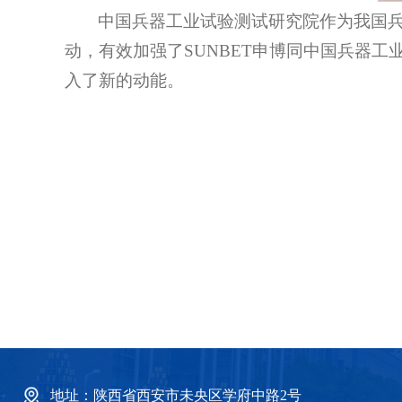
中国兵器工业试验测试研究院作为我国
动，有效加强了SUNBET申博同中国兵器
入了新的动能。
地址：陕西省西安市未央区学府中路2号