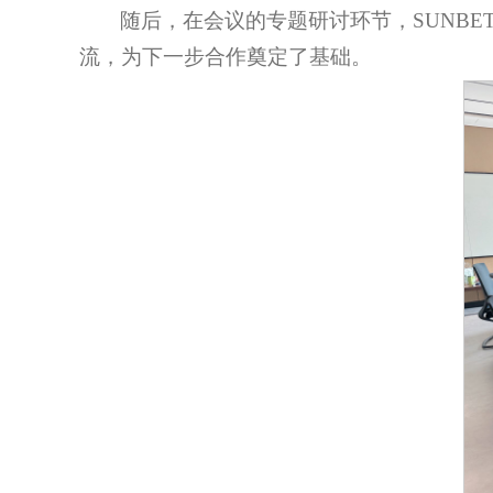
随后，在会议的专题研讨环节，​SUN
流，为下一步合作奠定了基础。