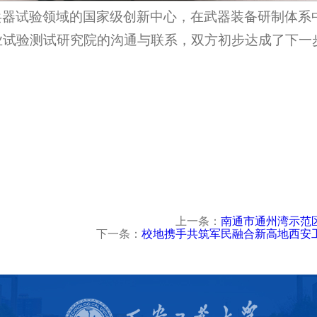
兵器试验领域的国家级创新中心，在武器装备研制体系
工业试验测试研究院的沟通与联系，双方初步达成了下
上一条：
南通市通州湾示范区
下一条：
校地携手共筑军民融合新高地西安工