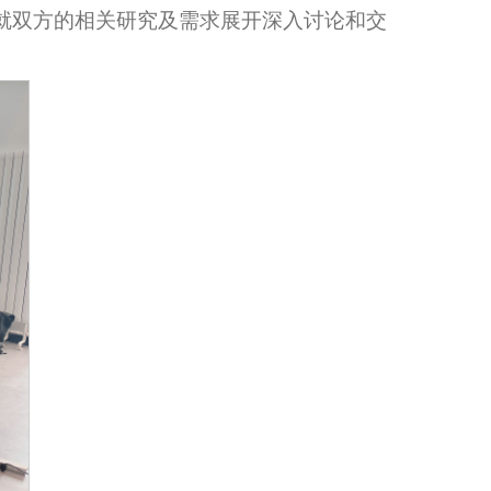
，就双方的相关研究及需求展开深入讨论和交