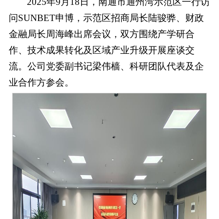
2025年9月18日，南通市通州湾示范区一行访
问SUNBET申博，示范区招商局长陆骏骅、财政
金融局长周海峰出席会议，双方围绕产学研合
作、技术成果转化及区域产业升级开展座谈交
流。公司党委副书记梁伟樯、科研团队代表及企
业合作方参会。